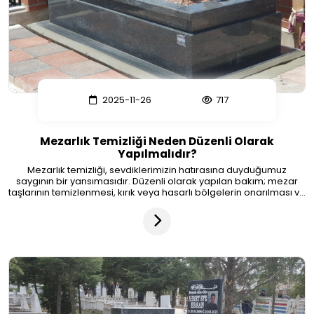
2025-11-26
717
Mezarlık Temizliği Neden Düzenli Olarak
Yapılmalıdır?
Mezarlık temizliği, sevdiklerimizin hatırasına duyduğumuz
saygının bir yansımasıdır. Düzenli olarak yapılan bakım; mezar
taşlarının temizlenmesi, kırık veya hasarlı bölgelerin onarılması ve
çevre düzenlemesinin yapılmasını kapsar. Bu hizmet özellikle
şehir dışında yaşayan veya mezarlığa sık sık gidemeyen kişiler
için büyük kolaylık sağlar. Eskişehir’de profesyonel ekipler
sayesinde mezarlar yılın her dönemi temiz, düzenli ve bakımlı bir
şekilde korunmaktadır.