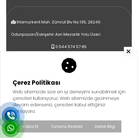
Ihlamurkent Mah. Zümrüt Blv No:135, 26240
Odunpazarı/Eskişehir Asri Mezarlık Yolu Üzeri
0 544 574 57 85
0 536 576 85 55
muratkose96@gmail.com
Çerez Politikası
Web sitemizde size en iyi deneyimi sunabilmek için
çerezleri kullanıyoruz. Web sitemizde gezinmeye
devam ederseniz, çerezleri kabul ettiğinizi
Copyright © 2026 - Saruhan Web Ajans | Tüm Hakları Saklıdır
KVKK ve Gizlilik Politikası
varsayarız.
Çerez Politikası
Aydınlatma Metni
Kabul Et
Tümünü Reddet
Detalı Bilgi