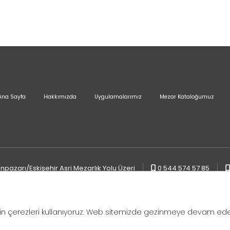
Ana Sayfa
Hakkımızda
Uygulamalarımız
Mezar Kataloğumuz
pazarı/Eskişehir Asri Mezarlık Yolu Üzeri
0 544 574 57 85
in çerezleri kullanıyoruz. Web sitemizde gezinmeye devam eder
ıdır
KVKK ve Gizlilik Politikası