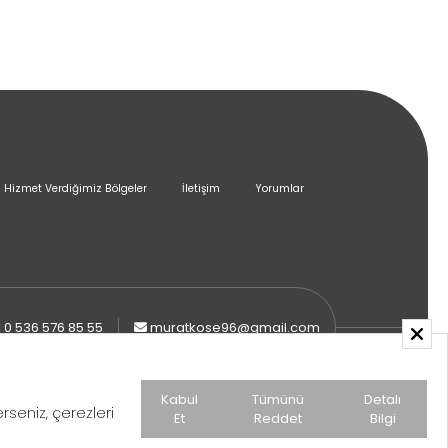
Hizmet Verdiğimiz Bölgeler
İletişim
Yorumlar
0 536 576 85 55
muratkose96@gmail.com
Kabul
Tümünü
Detalı
seniz, çerezleri
Et
Reddet
Bilgi
Çerez Politikası
Aydınlatma Metni