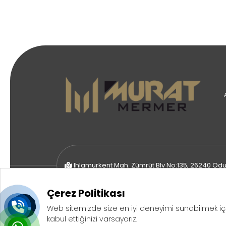
Ihlamurkent Mah. Zümrüt Blv No:135, 26240 Odun
Çerez Politikası
Web sitemizde size en iyi deneyimi sunabilmek iç
Copyright © 2026 - Saruhan Web Ajans | Tüm Hakları Sakl
kabul ettiğinizi varsayarız.