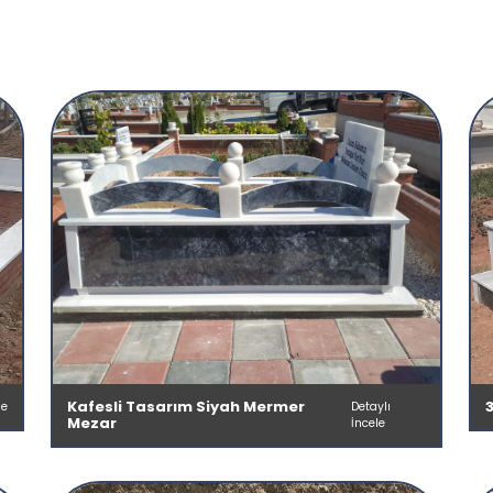
Kafesli Tasarım Siyah Mermer
le
Detaylı
Mezar
İncele