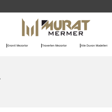
Granit Mezarlar
Traverten Mezarlar
Aile Duvarı Modelleri
r