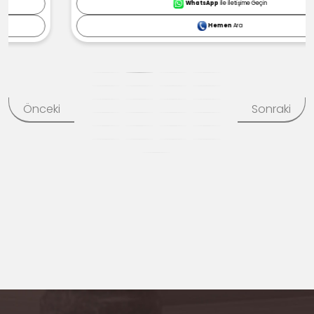
WhatsApp
İle İletişime Geçin
Hemen
Ara
Önceki
Sonraki