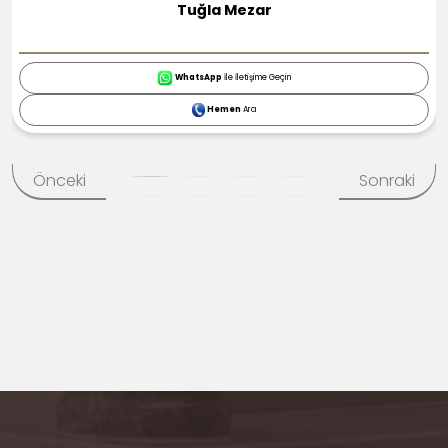
4 Kişilik Aile Duvarı
WhatsApp
İle İletişime Geçin
Hemen
Ara
Önceki
Sonraki