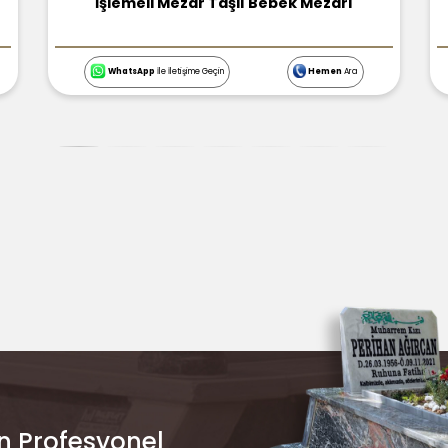
Marmara Beyazı Çocuk Mezarı
WhatsApp
İle İletişime Geçin
Hemen
Ara
n Profesyonel