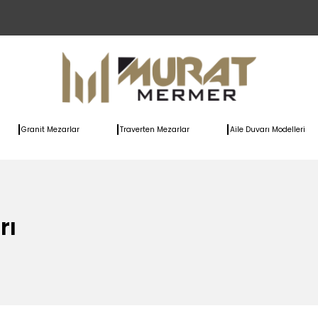
Granit Mezarlar
Traverten Mezarlar
Aile Duvarı Modelleri
rı