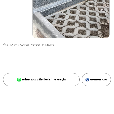
Özel Eğimli Modelli Granit Gri Mezar
WhatsApp
İle İletişime Geçin
Hemen
Ara