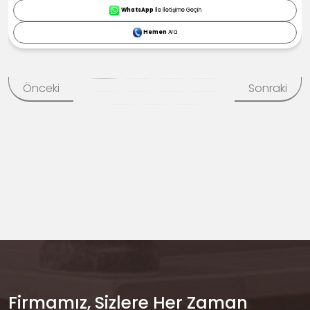
WhatsApp
İle İletişime Geçin
Hemen
Ara
Önceki
Sonraki
Firmamız, Sizlere Her Zaman